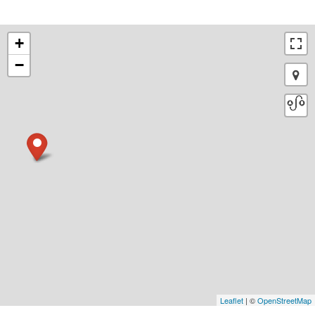
+
−
Leaflet
| ©
OpenStreetMap