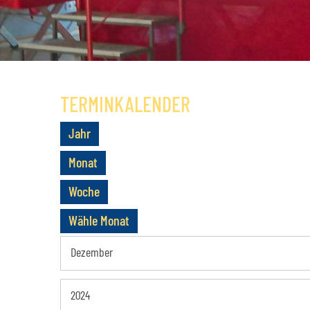
NUTZUNGSBEISPIELE
MITGLIEDSCH
KONDITIONEN
SATZUNG
ANFAHRT
GESCHICHTE
TERMINKALENDER
Jahr
Monat
Woche
Wähle Monat