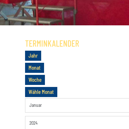
NUTZUNGSBEISPIELE
MITGLIEDSCH
KONDITIONEN
SATZUNG
ANFAHRT
GESCHICHTE
TERMINKALENDER
Jahr
Monat
Woche
Wähle Monat